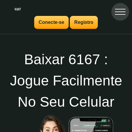
Conecte-se
Registro
Baixar 6167 :
Jogue Facilmente
No Seu Celular