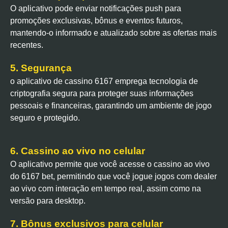
O aplicativo pode enviar notificações push para
promoções exclusivas, bônus e eventos futuros,
mantendo-o informado e atualizado sobre as ofertas mais
recentes.
5. Segurança
o aplicativo de cassino 6167 emprega tecnologia de
criptografia segura para proteger suas informações
pessoais e financeiras, garantindo um ambiente de jogo
seguro e protegido.
6. Cassino ao vivo no celular
O aplicativo permite que você acesse o cassino ao vivo
do 6167 bet, permitindo que você jogue jogos com dealer
ao vivo com interação em tempo real, assim como na
versão para desktop.
7. Bônus exclusivos para celular