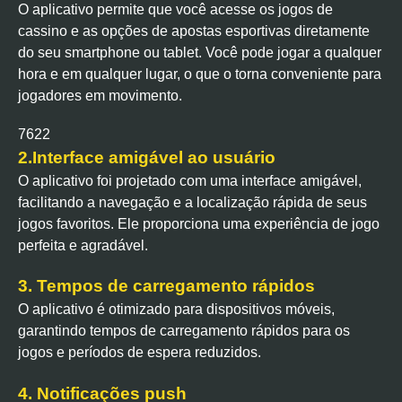
O aplicativo permite que você acesse os jogos de
cassino e as opções de apostas esportivas diretamente
do seu smartphone ou tablet. Você pode jogar a qualquer
hora e em qualquer lugar, o que o torna conveniente para
jogadores em movimento.
7622
2.Interface amigável ao usuário
O aplicativo foi projetado com uma interface amigável,
facilitando a navegação e a localização rápida de seus
jogos favoritos. Ele proporciona uma experiência de jogo
perfeita e agradável.
3. Tempos de carregamento rápidos
O aplicativo é otimizado para dispositivos móveis,
garantindo tempos de carregamento rápidos para os
jogos e períodos de espera reduzidos.
4. Notificações push