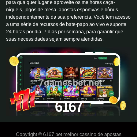
para qualquer lugar e aproveite os melhores caça-
níqueis, jogos de mesa, apostas esportivas e bônus,
independentemente da sua preferência. Você tem acesso
a uma série de recursos de bate-papo ao vivo e suporte
24 horas por dia, 7 dias por semana, para garantir que
suas necessidades sejam sempre atendidas.
Copyright © 6167 bet melhor cassino de apostas