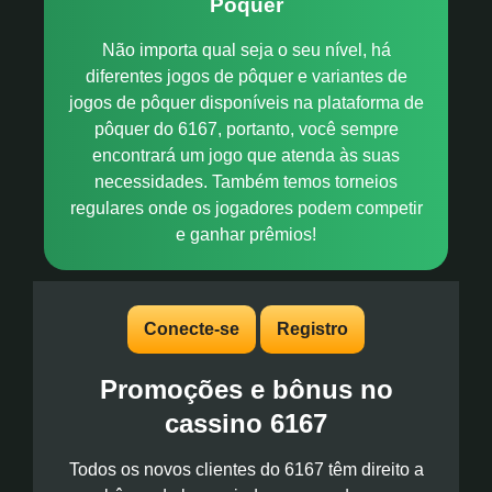
Pôquer
Não importa qual seja o seu nível, há
diferentes jogos de pôquer e variantes de
jogos de pôquer disponíveis na plataforma de
pôquer do 6167, portanto, você sempre
encontrará um jogo que atenda às suas
necessidades. Também temos torneios
regulares onde os jogadores podem competir
e ganhar prêmios!
Conecte-se
Registro
Promoções e bônus no
cassino 6167
Todos os novos clientes do 6167 têm direito a