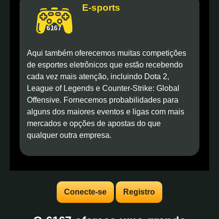
E-sports
Aqui também oferecemos muitas competições
de esportes eletrônicos que estão recebendo
cada vez mais atenção, incluindo Dota 2,
League of Legends e Counter-Strike: Global
Offensive. Fornecemos probabilidades para
alguns dos maiores eventos e ligas com mais
mercados e opções de apostas do que
qualquer outra empresa.
Conecte-se
Registro