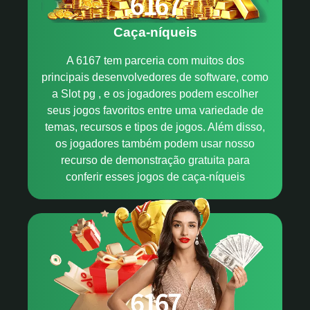
Caça-níqueis
A 6167 tem parceria com muitos dos
principais desenvolvedores de software, como
a Slot pg , e os jogadores podem escolher
seus jogos favoritos entre uma variedade de
temas, recursos e tipos de jogos. Além disso,
os jogadores também podem usar nosso
recurso de demonstração gratuita para
conferir esses jogos de caça-níqueis