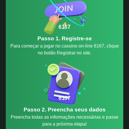
Passo 1. Registre-se
Para começar a jogar no cassino on-line 6167, clique
no botão Registrar no site.
Passo 2. Preencha seus dados
Preencha todas as informações necessárias e passe
para a próxima etapa!