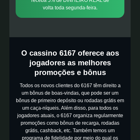
receba 5% de DINHEIRO REAL de
volta toda segunda-feira.
O cassino 6167 oferece aos
jogadores as melhores
promoções e bônus
Todos os novos clientes do 6167 têm direito a
um bônus de boas-vindas, que pode ser um
bônus de primeiro depósito ou rodadas grátis em
um caça-níqueis. Além disso, para todos os
jogadores atuais, o 6167 organiza regularmente
promoções como bônus de recarga, rodadas
grátis, cashback, etc. Também temos um
programa de fidelidade por meio do qual os