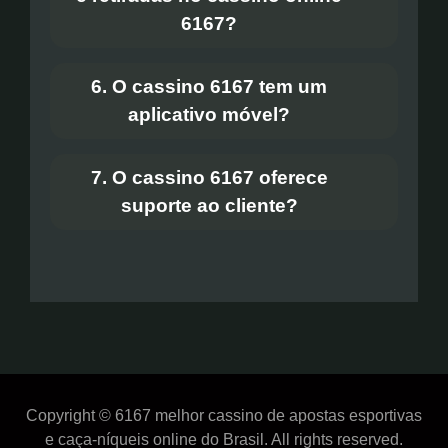
6167?
6. O cassino 6167 tem um
aplicativo móvel?
7. O cassino 6167 oferece
suporte ao cliente?
Copyright © 6167 melhor cassino de apostas esportivas
e caça-níqueis online do Brasil. All rights reserved.