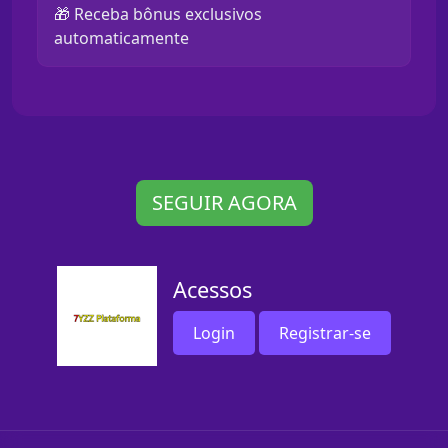
🎁 Receba bônus exclusivos
automaticamente
SEGUIR AGORA
Acessos
Login
Registrar-se