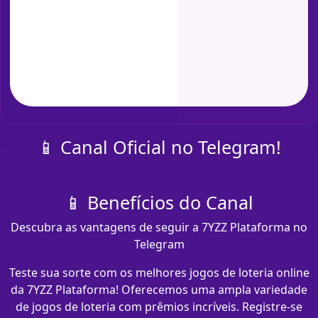
📱 Canal Oficial no Telegram!
📱 Benefícios do Canal
Descubra as vantagens de seguir a 7YZZ Plataforma no
Telegram
Teste sua sorte com os melhores jogos de loteria online
da 7YZZ Plataforma! Oferecemos uma ampla variedade
de jogos de loteria com prêmios incríveis. Registre-se