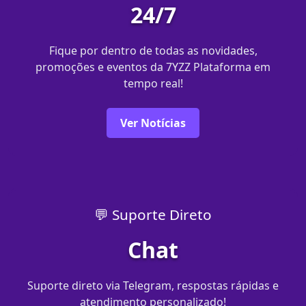
24/7
Fique por dentro de todas as novidades,
promoções e eventos da 7YZZ Plataforma em
tempo real!
Ver Notícias
💬 Suporte Direto
Chat
Suporte direto via Telegram, respostas rápidas e
atendimento personalizado!