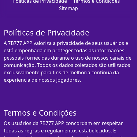
Políticas de Privacidade
Termos e Condições
Sitemap
Políticas de Privacidade
A 7B777 APP valoriza a privacidade de seus usuários e
está empenhada em proteger todas as informações
pessoais fornecidas durante o uso de nossos canais de
comunicação. Todos os dados coletados são utilizados
exclusivamente para fins de melhoria contínua da
experiência de nossos jogadores.
Termos e Condições
Os usuários da 7B777 APP concordam em respeitar
todas as regras e regulamentos estabelecidos. É