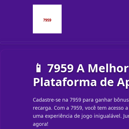
📱 7959 A Melhor
Plataforma de A
Cadastre-se na 7959 para ganhar bônus
recarga. Com a 7959, você tem acesso a
uma experiência de jogo inigualável. J
agora!