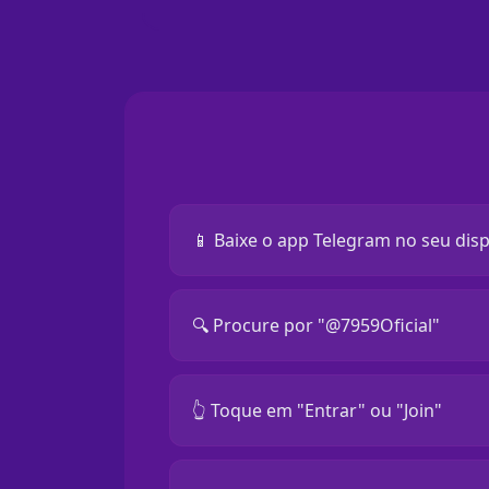
📱 Baixe o app Telegram no seu disp
🔍 Procure por "@7959Oficial"
👆 Toque em "Entrar" ou "Join"