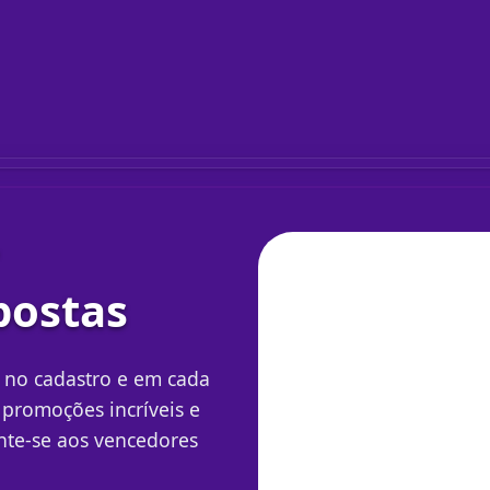
postas
 no cadastro e em cada
 promoções incríveis e
unte-se aos vencedores