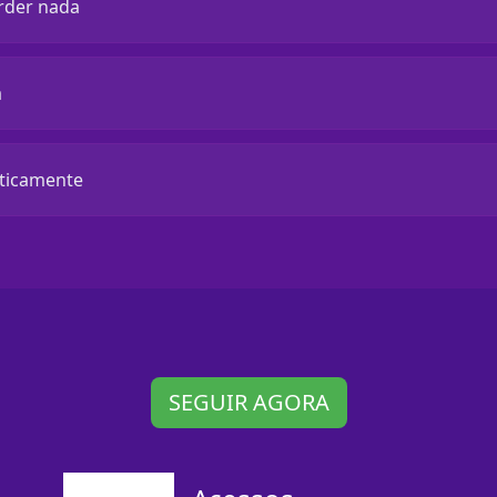
erder nada
a
aticamente
SEGUIR AGORA