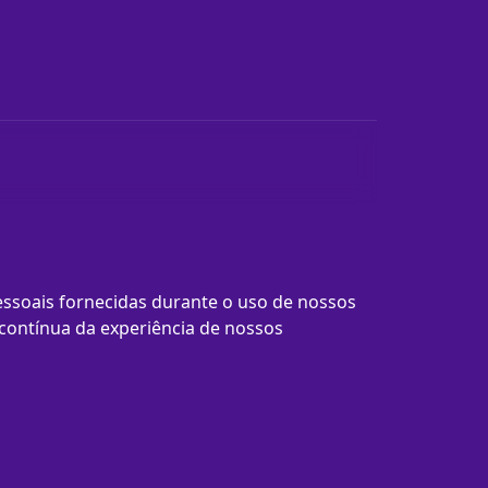
essoais fornecidas durante o uso de nossos
 contínua da experiência de nossos