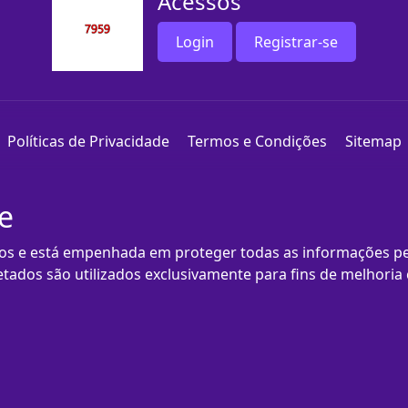
Acessos
Login
Registrar-se
Políticas de Privacidade
Termos e Condições
Sitemap
de
rios e está empenhada em proteger todas as informações p
tados são utilizados exclusivamente para fins de melhoria