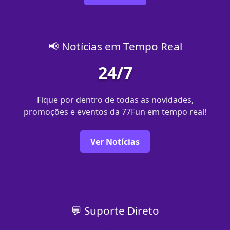
📢 Notícias em Tempo Real
24/7
Fique por dentro de todas as novidades,
promoções e eventos da 77Fun em tempo real!
Ver Notícias
💬 Suporte Direto