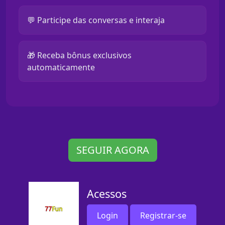
💬 Participe das conversas e interaja
🎁 Receba bônus exclusivos
automaticamente
SEGUIR AGORA
Acessos
Login
Registrar-se