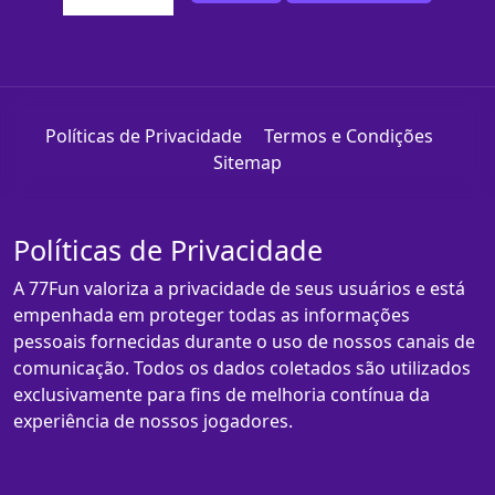
Políticas de Privacidade
Termos e Condições
Sitemap
Políticas de Privacidade
A 77Fun valoriza a privacidade de seus usuários e está
empenhada em proteger todas as informações
pessoais fornecidas durante o uso de nossos canais de
comunicação. Todos os dados coletados são utilizados
exclusivamente para fins de melhoria contínua da
experiência de nossos jogadores.