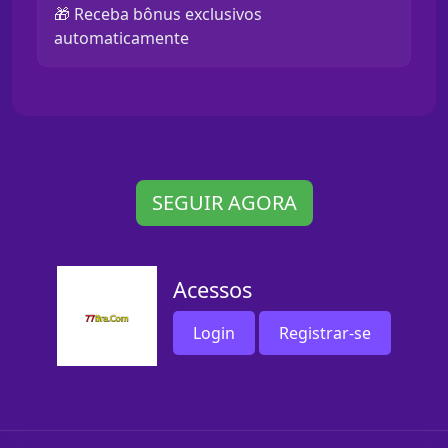
🎁 Receba bônus exclusivos
automaticamente
SEGUIR AGORA
Acessos
Login
Registrar-se