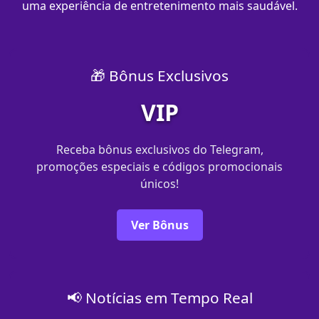
uma experiência de entretenimento mais saudável.
🎁 Bônus Exclusivos
VIP
Receba bônus exclusivos do Telegram,
promoções especiais e códigos promocionais
únicos!
Ver Bônus
📢 Notícias em Tempo Real