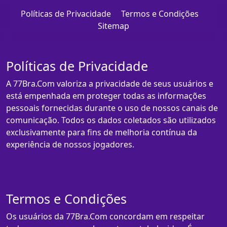
Políticas de Privacidade
Termos e Condições
Sitemap
Políticas de Privacidade
A 77Bra.Com valoriza a privacidade de seus usuários e
está empenhada em proteger todas as informações
pessoais fornecidas durante o uso de nossos canais de
comunicação. Todos os dados coletados são utilizados
exclusivamente para fins de melhoria contínua da
experiência de nossos jogadores.
Termos e Condições
Os usuários da 77Bra.Com concordam em respeitar