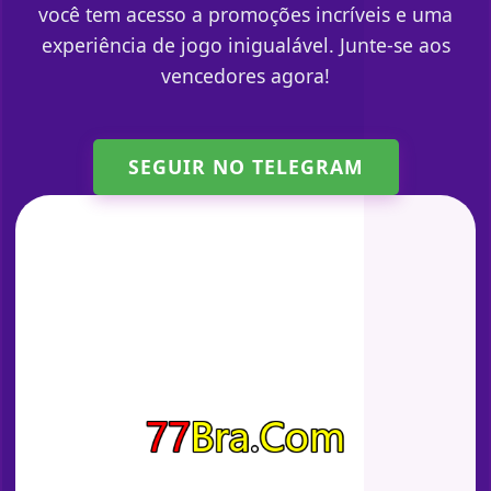
você tem acesso a promoções incríveis e uma
experiência de jogo inigualável. Junte-se aos
vencedores agora!
SEGUIR NO TELEGRAM