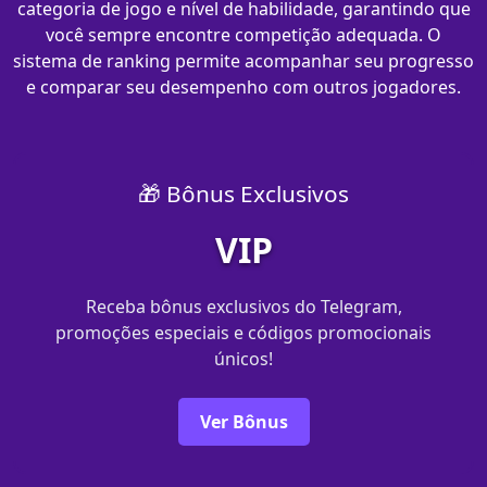
categoria de jogo e nível de habilidade, garantindo que
você sempre encontre competição adequada. O
sistema de ranking permite acompanhar seu progresso
e comparar seu desempenho com outros jogadores.
🎁 Bônus Exclusivos
VIP
Receba bônus exclusivos do Telegram,
promoções especiais e códigos promocionais
únicos!
Ver Bônus