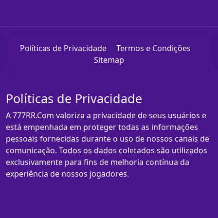
Políticas de Privacidade
Termos e Condições
Sitemap
Políticas de Privacidade
A 777RR.Com valoriza a privacidade de seus usuários e
está empenhada em proteger todas as informações
pessoais fornecidas durante o uso de nossos canais de
comunicação. Todos os dados coletados são utilizados
exclusivamente para fins de melhoria contínua da
experiência de nossos jogadores.