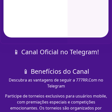
📱 Canal Oficial no Telegram!
📱 Benefícios do Canal
Descubra as vantagens de seguir a 777RR.Com no
Telegram
Participe de torneios exclusivos para usuários mobile,
com premiações especiais e competições
emocionantes. Os torneios são organizados por