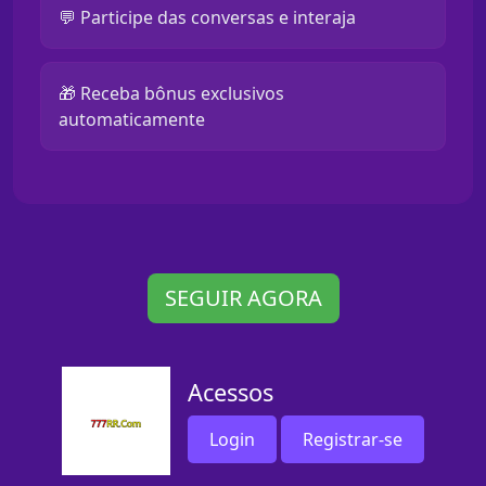
💬 Participe das conversas e interaja
🎁 Receba bônus exclusivos
automaticamente
SEGUIR AGORA
Acessos
Login
Registrar-se