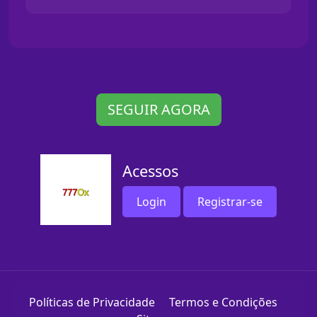
SEGUIR AGORA
Acessos
Login
Registrar-se
Políticas de Privacidade
Termos e Condições