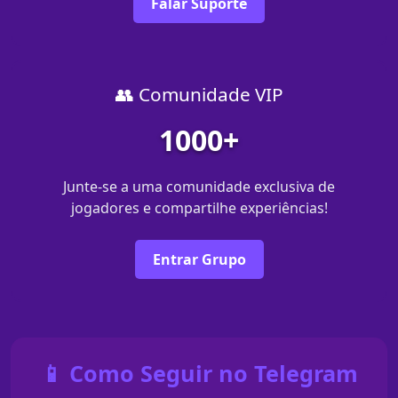
Falar Suporte
👥 Comunidade VIP
1000+
Junte-se a uma comunidade exclusiva de
jogadores e compartilhe experiências!
Entrar Grupo
📱 Como Seguir no Telegram