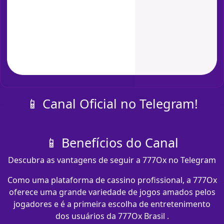
📱 Canal Oficial no Telegram!
📱 Benefícios do Canal
Descubra as vantagens de seguir a 777Ox no Telegram
Como uma plataforma de cassino profissional, a 777Ox
oferece uma grande variedade de jogos amados pelos
jogadores e é a primeira escolha de entretenimento
dos usuários da 777Ox Brasil .