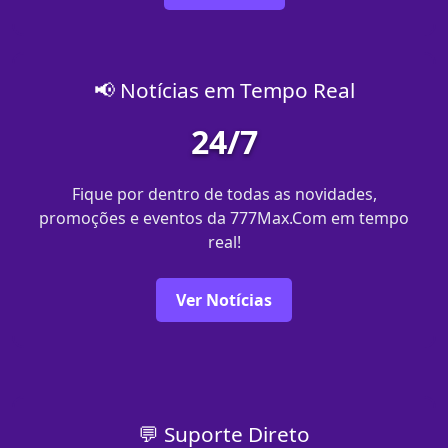
📢 Notícias em Tempo Real
24/7
Fique por dentro de todas as novidades,
promoções e eventos da 777Max.Com em tempo
real!
Ver Notícias
💬 Suporte Direto