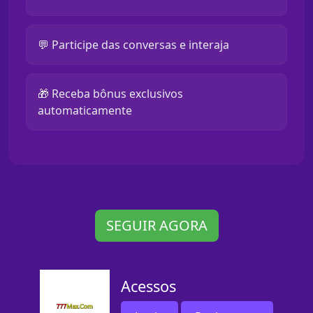
💬 Participe das conversas e interaja
🎁 Receba bônus exclusivos
automaticamente
SEGUIR AGORA
Acessos