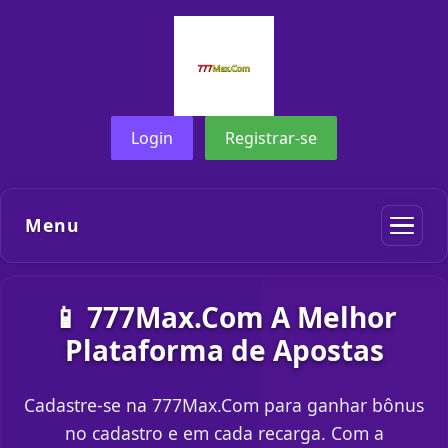
Login
Registrar-se
Menu
📱 777Max.Com A Melhor
Plataforma de Apostas
Cadastre-se na 777Max.Com para ganhar bônus
no cadastro e em cada recarga. Com a