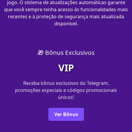
jogo. O sistema de atualizações automáticas garante
que você sempre tenha acesso às funcionalidades mais
recentes e à proteção de segurança mais atualizada
disponível.
🎁 Bônus Exclusivos
VIP
Receba bônus exclusivos do Telegram,
promoções especiais e códigos promocionais
únicos!
Ver Bônus