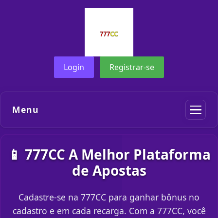
Login
Registrar-se
Menu
📱 777CC A Melhor Plataforma
de Apostas
Cadastre-se na 777CC para ganhar bônus no
cadastro e em cada recarga. Com a 777CC, você