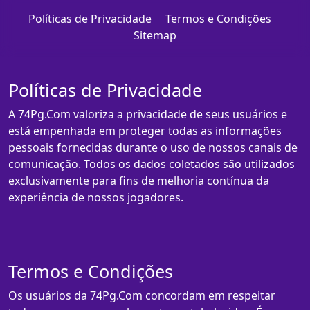
Políticas de Privacidade
Termos e Condições
Sitemap
Políticas de Privacidade
A 74Pg.Com valoriza a privacidade de seus usuários e
está empenhada em proteger todas as informações
pessoais fornecidas durante o uso de nossos canais de
comunicação. Todos os dados coletados são utilizados
exclusivamente para fins de melhoria contínua da
experiência de nossos jogadores.
Termos e Condições
Os usuários da 74Pg.Com concordam em respeitar