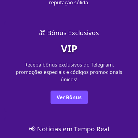
reputação sólida.
🎁 Bônus Exclusivos
VIP
Receba bônus exclusivos do Telegram,
promoções especiais e códigos promocionais
únicos!
Ver Bônus
📢 Notícias em Tempo Real