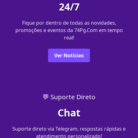
24/7
Fique por dentro de todas as novidades,
promoções e eventos da 74Pg.Com em tempo
real!
Ver Notícias
💬 Suporte Direto
Chat
Suporte direto via Telegram, respostas rápidas e
atendimento personalizado!