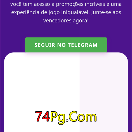
você tem acesso a promoções incríveis e uma
experiência de jogo inigualável. Junte-se aos
vencedores agora!
SEGUIR NO TELEGRAM