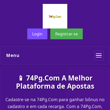
Login
Registrar-se
Menu
📱 74Pg.Com A Melhor
Plataforma de Apostas
Cadastre-se na 74Pg.Com para ganhar bônus no
cadastro e em cada recarga. Com a 74Pg.Com,