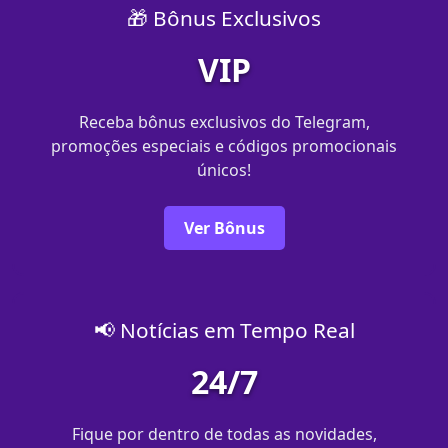
🎁 Bônus Exclusivos
VIP
Receba bônus exclusivos do Telegram,
promoções especiais e códigos promocionais
únicos!
Ver Bônus
📢 Notícias em Tempo Real
24/7
Fique por dentro de todas as novidades,