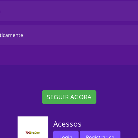
a
aticamente
SEGUIR AGORA
Acessos
Login
Registrar-se