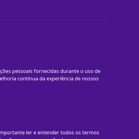
ções pessoais fornecidas durante o uso de
elhoria contínua da experiência de nossos
importante ler e entender todos os termos