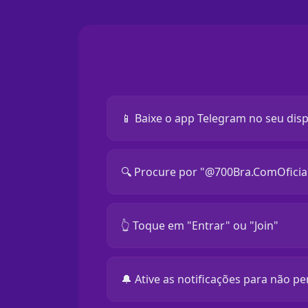
📱 Baixe o app Telegram no seu disp
🔍 Procure por "@700Bra.ComOficia
👆 Toque em "Entrar" ou "Join"
🔔 Ative as notificações para não p