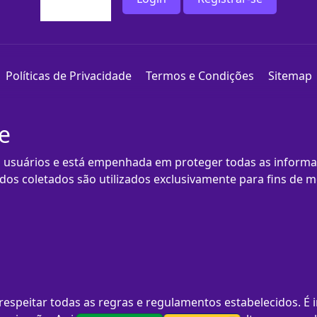
Políticas de Privacidade
Termos e Condições
Sitemap
de
us usuários e está empenhada em proteger todas as informa
os coletados são utilizados exclusivamente para fins de m
speitar todas as regras e regulamentos estabelecidos. É 