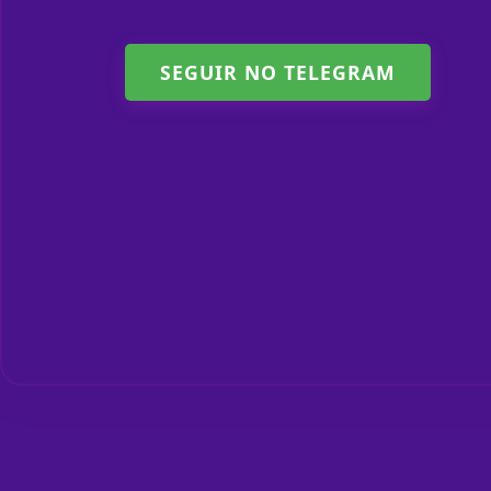
SEGUIR NO TELEGRAM