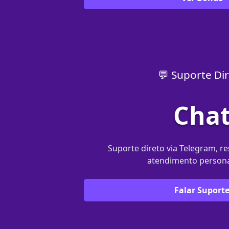
💬 Suporte Di
Cha
Suporte direto via Telegram, r
atendimento persona
Falar Suport