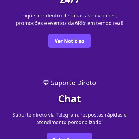
Fique por dentro de todas as novidades,
promoções e eventos da 6RRr em tempo real!
Ver Notícias
💬 Suporte Direto
Chat
Suporte direto via Telegram, respostas rápidas e
atendimento personalizado!