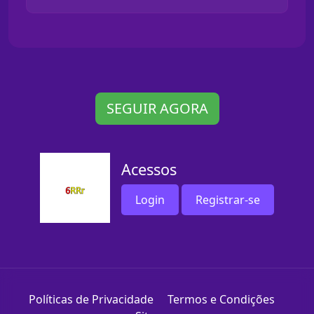
SEGUIR AGORA
Acessos
Login
Registrar-se
Políticas de Privacidade
Termos e Condições