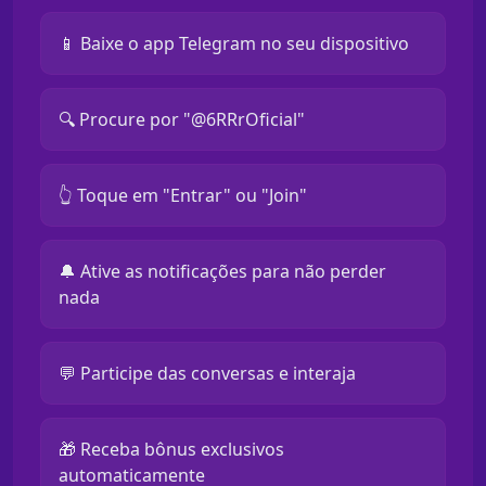
📱 Baixe o app Telegram no seu dispositivo
🔍 Procure por "@6RRrOficial"
👆 Toque em "Entrar" ou "Join"
🔔 Ative as notificações para não perder
nada
💬 Participe das conversas e interaja
🎁 Receba bônus exclusivos
automaticamente