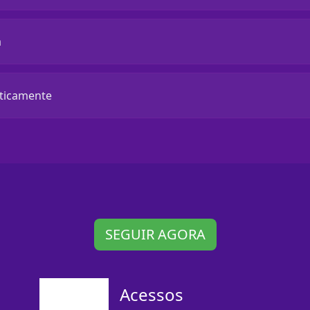
a
aticamente
SEGUIR AGORA
Acessos