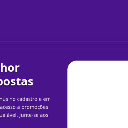
lhor
postas
nus no cadastro e em
 acesso a promoções
ualável. Junte-se aos