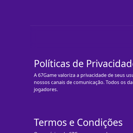
Políticas de Privacida
A 67Game valoriza a privacidade de seus u
nossos canais de comunicação. Todos os dad
jogadores.
Termos e Condições