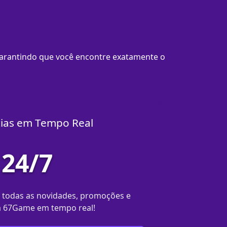
, garantindo que você encontre exatamente o
cias em Tempo Real
24/7
e todas as novidades, promoções e
a 67Game em tempo real!