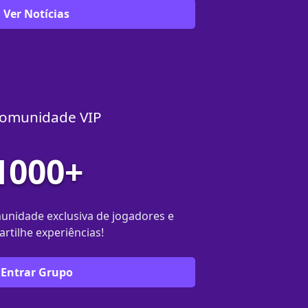
Ver Notícias
Comunidade VIP
1000+
unidade exclusiva de jogadores e
rtilhe experiências!
Entrar Grupo