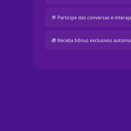
💬 Participe das conversas e interaj
🎁 Receba bônus exclusivos autom