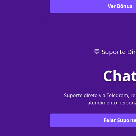
Ver Bônus
💬 Suporte Di
Cha
Suporte direto via Telegram, r
atendimento persona
Falar Suport