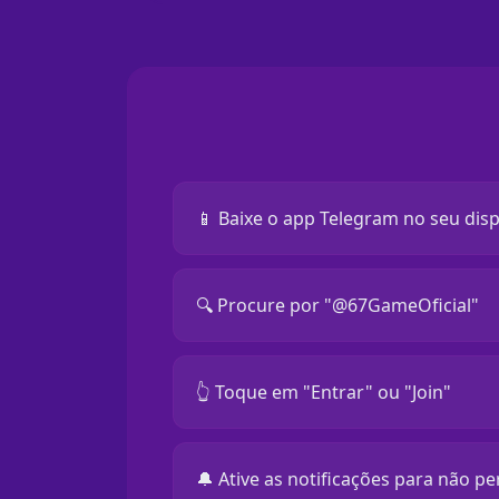
📱 Baixe o app Telegram no seu disp
🔍 Procure por "@67GameOficial"
👆 Toque em "Entrar" ou "Join"
🔔 Ative as notificações para não p