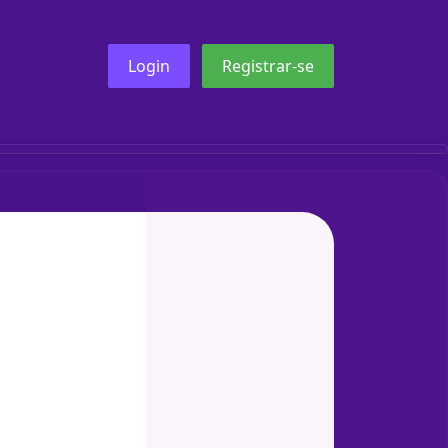
Login
Registrar-se