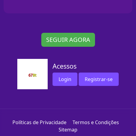
SEGUIR AGORA
Acessos
Login
Registrar-se
Políticas de Privacidade
Termos e Condições
Sitemap