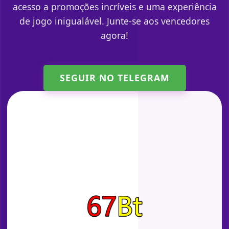
acesso a promoções incríveis e uma experiência
de jogo inigualável. Junte-se aos vencedores
agora!
SEGUIR NO TELEGRAM