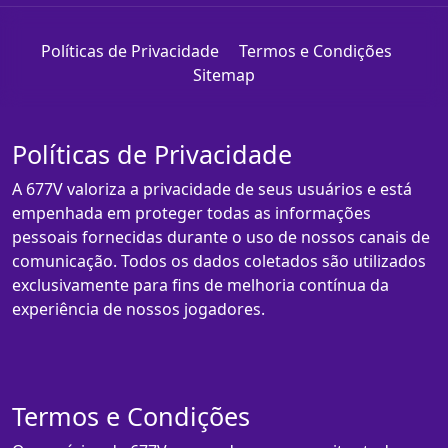
Políticas de Privacidade
Termos e Condições
Sitemap
Políticas de Privacidade
A 677V valoriza a privacidade de seus usuários e está
empenhada em proteger todas as informações
pessoais fornecidas durante o uso de nossos canais de
comunicação. Todos os dados coletados são utilizados
exclusivamente para fins de melhoria contínua da
experiência de nossos jogadores.
Termos e Condições