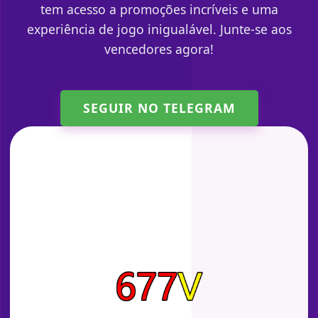
tem acesso a promoções incríveis e uma
experiência de jogo inigualável. Junte-se aos
vencedores agora!
SEGUIR NO TELEGRAM