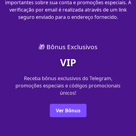
importantes sobre sua conta e promoções especiais. A
verificação por email é realizada através de um link
seguro enviado para o endereço fornecido.
🎁 Bônus Exclusivos
VIP
Receba bônus exclusivos do Telegram,
promoções especiais e códigos promocionais
únicos!
Ver Bônus