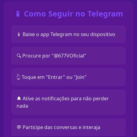
📱 Como Seguir no Telegram
📱 Baixe o app Telegram no seu dispositivo
🔍 Procure por "@677VOficial"
👆 Toque em "Entrar" ou "Join"
🔔 Ative as notificações para não perder
nada
💬 Participe das conversas e interaja