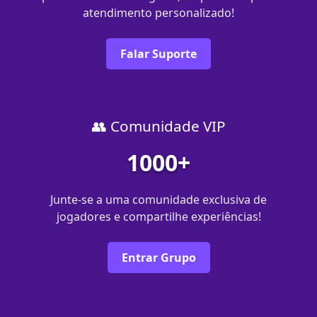
atendimento personalizado!
Falar Suporte
👥 Comunidade VIP
1000+
Junte-se a uma comunidade exclusiva de
jogadores e compartilhe experiências!
Entrar Grupo