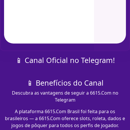
📱 Canal Oficial no Telegram!
📱 Benefícios do Canal
Descubra as vantagens de seguir a 6615.Com no
Telegram
A plataforma 6615.Com Brasil foi feita para os
brasileiros — a 6615.Com oferece slots, roleta, dados e
jogos de pôquer para todos os perfis de jogador.