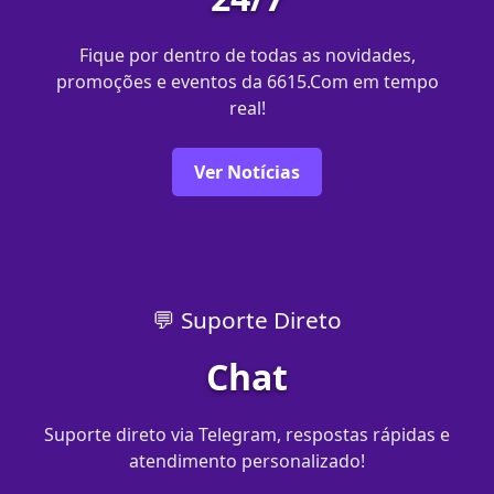
Fique por dentro de todas as novidades,
promoções e eventos da 6615.Com em tempo
real!
Ver Notícias
💬 Suporte Direto
Chat
Suporte direto via Telegram, respostas rápidas e
atendimento personalizado!