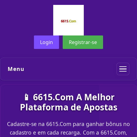
Login
Registrar-se
Menu
📱 6615.Com A Melhor
Plataforma de Apostas
Cadastre-se na 6615.Com para ganhar bônus no
cadastro e em cada recarga. Com a 6615.Com,