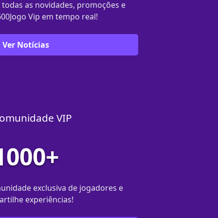
e todas as novidades, promoções e
600Jogo Vip em tempo real!
Ver Notícias
Comunidade VIP
1000+
unidade exclusiva de jogadores e
rtilhe experiências!