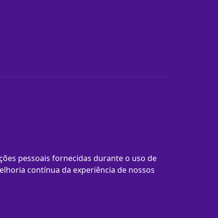
ções pessoais fornecidas durante o uso de
elhoria contínua da experiência de nossos