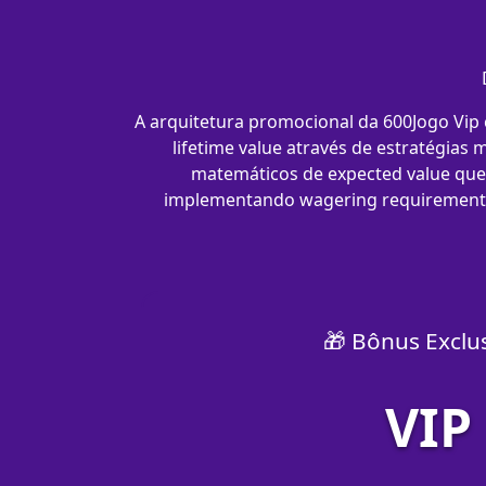
A arquitetura promocional da 600Jogo Vip
lifetime value através de estratégias 
matemáticos de expected value que
implementando wagering requirements c
🎁 Bônus Exclu
VIP