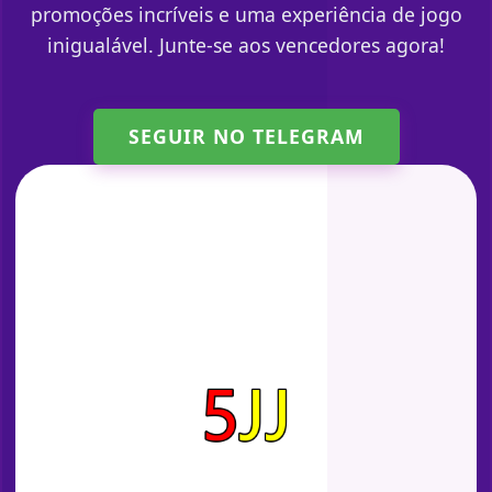
promoções incríveis e uma experiência de jogo
inigualável. Junte-se aos vencedores agora!
SEGUIR NO TELEGRAM