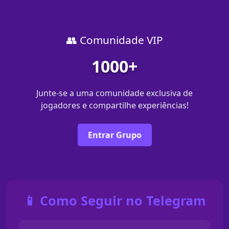
👥 Comunidade VIP
1000+
Junte-se a uma comunidade exclusiva de
jogadores e compartilhe experiências!
Entrar Grupo
📱 Como Seguir no Telegram