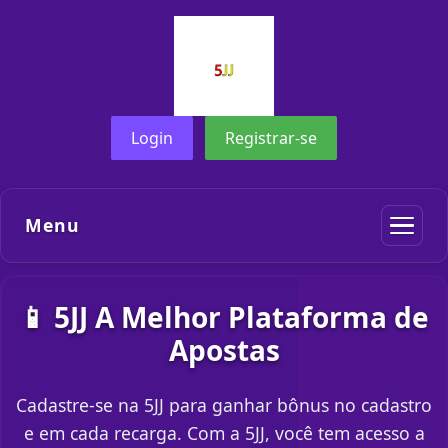
Login
Registrar-se
Menu
📱 5JJ A Melhor Plataforma de
Apostas
Cadastre-se na 5JJ para ganhar bônus no cadastro
e em cada recarga. Com a 5JJ, você tem acesso a