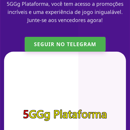
5GGg Plataforma, você tem acesso a promoções
incríveis e uma experiência de jogo inigualável.
Junte-se aos vencedores agora!
SEGUIR NO TELEGRAM