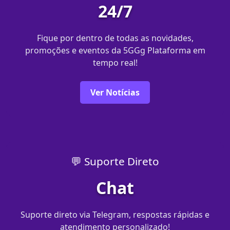
24/7
Fique por dentro de todas as novidades,
promoções e eventos da 5GGg Plataforma em
tempo real!
Ver Notícias
💬 Suporte Direto
Chat
Suporte direto via Telegram, respostas rápidas e
atendimento personalizado!