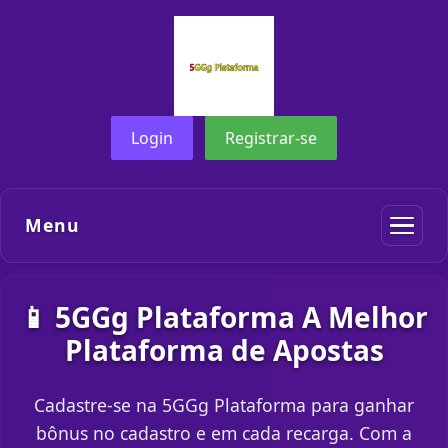
Login
Registrar-se
Menu
📱 5GGg Plataforma A Melhor
Plataforma de Apostas
Cadastre-se na 5GGg Plataforma para ganhar
bônus no cadastro e em cada recarga. Com a