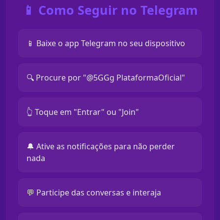
📱 Como Seguir no Telegram
📱 Baixe o app Telegram no seu dispositivo
🔍 Procure por "@5GGg PlataformaOficial"
👆 Toque em "Entrar" ou "Join"
🔔 Ative as notificações para não perder
nada
💬 Participe das conversas e interaja