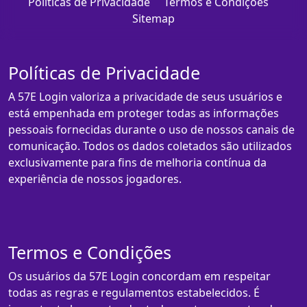
Políticas de Privacidade
Termos e Condições
Sitemap
Políticas de Privacidade
A 57E Login valoriza a privacidade de seus usuários e
está empenhada em proteger todas as informações
pessoais fornecidas durante o uso de nossos canais de
comunicação. Todos os dados coletados são utilizados
exclusivamente para fins de melhoria contínua da
experiência de nossos jogadores.
Termos e Condições
Os usuários da 57E Login concordam em respeitar
todas as regras e regulamentos estabelecidos. É