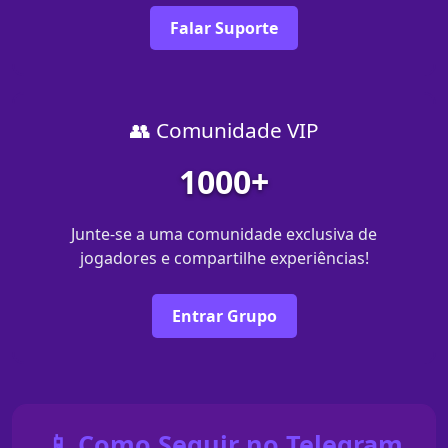
Falar Suporte
👥 Comunidade VIP
1000+
Junte-se a uma comunidade exclusiva de
jogadores e compartilhe experiências!
Entrar Grupo
📱 Como Seguir no Telegram