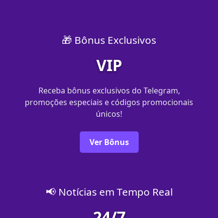
🎁 Bônus Exclusivos
VIP
Receba bônus exclusivos do Telegram,
promoções especiais e códigos promocionais
únicos!
Ver Bônus
📢 Notícias em Tempo Real
24/7