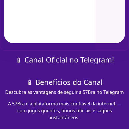
📱 Canal Oficial no Telegram!
📱 Benefícios do Canal
Descubra as vantagens de seguir a 57Bra no Telegram
A 57Bra é a plataforma mais confiável da internet —
com jogos quentes, bônus oficiais e saques
instantâneos.