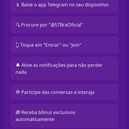
📱 Baixe o app Telegram no seu dispositivo
🔍 Procure por "@57BraOficial"
👆 Toque em "Entrar" ou "Join"
🔔 Ative as notificações para não perder
nada
💬 Participe das conversas e interaja
🎁 Receba bônus exclusivos
automaticamente