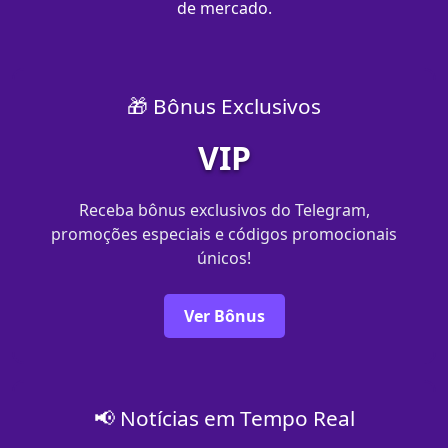
de mercado.
🎁 Bônus Exclusivos
VIP
Receba bônus exclusivos do Telegram,
promoções especiais e códigos promocionais
únicos!
Ver Bônus
📢 Notícias em Tempo Real