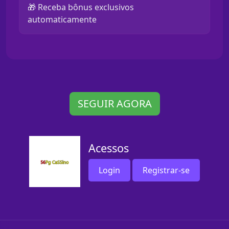
🎁 Receba bônus exclusivos
automaticamente
SEGUIR AGORA
Acessos
Login
Registrar-se