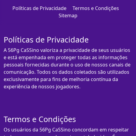
Políticas de Privacidade
Termos e Condições
Sitemap
Políticas de Privacidade
A 56Pg CaSSino valoriza a privacidade de seus usuários
e está empenhada em proteger todas as informações
pessoais fornecidas durante o uso de nossos canais de
comunicação. Todos os dados coletados são utilizados
exclusivamente para fins de melhoria contínua da
experiência de nossos jogadores.
Termos e Condições
Os usuários da 56Pg CaSSino concordam em respeitar