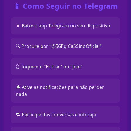
📱 Como Seguir no Telegram
📱 Baixe o app Telegram no seu dispositivo
🔍 Procure por "@56Pg CaSSinoOficial"
👆 Toque em "Entrar" ou "Join"
🔔 Ative as notificações para não perder
nada
💬 Participe das conversas e interaja