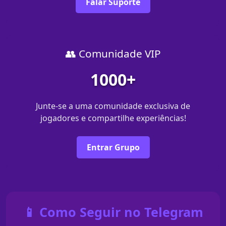
Falar Suporte
👥 Comunidade VIP
1000+
Junte-se a uma comunidade exclusiva de
jogadores e compartilhe experiências!
Entrar Grupo
📱 Como Seguir no Telegram