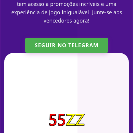
tem acesso a promoções incríveis e uma
experiência de jogo inigualável. Junte-se aos
vencedores agora!
SEGUIR NO TELEGRAM