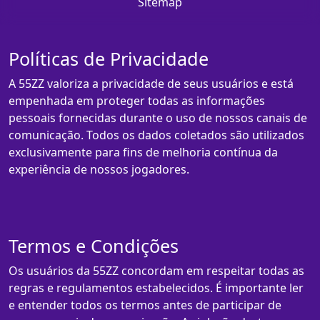
Sitemap
Políticas de Privacidade
A 55ZZ valoriza a privacidade de seus usuários e está
empenhada em proteger todas as informações
pessoais fornecidas durante o uso de nossos canais de
comunicação. Todos os dados coletados são utilizados
exclusivamente para fins de melhoria contínua da
experiência de nossos jogadores.
Termos e Condições
Os usuários da 55ZZ concordam em respeitar todas as
regras e regulamentos estabelecidos. É importante ler
e entender todos os termos antes de participar de