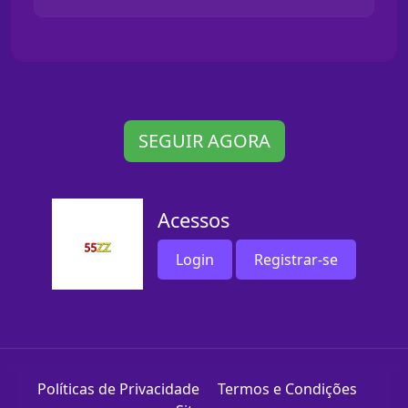
SEGUIR AGORA
Acessos
Login
Registrar-se
Políticas de Privacidade
Termos e Condições