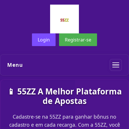
Login
Registrar-se
Menu
📱 55ZZ A Melhor Plataforma
de Apostas
Cadastre-se na 55ZZ para ganhar bônus no
cadastro e em cada recarga. Com a 55ZZ, você