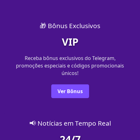
🎁 Bônus Exclusivos
VIP
Receba bônus exclusivos do Telegram,
promoções especiais e códigos promocionais
únicos!
Ver Bônus
📢 Notícias em Tempo Real
24/7