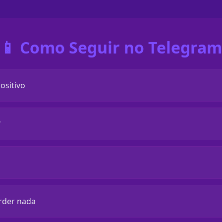
📱 Como Seguir no Telegram
ositivo
"
erder nada