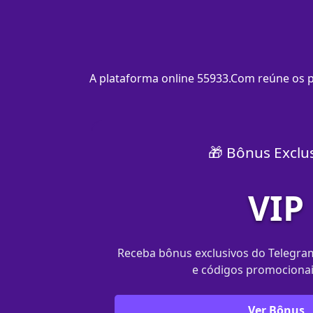
A plataforma online 55933.Com reúne os pr
🎁 Bônus Exclu
VIP
Receba bônus exclusivos do Telegra
e códigos promocionai
Ver Bônus