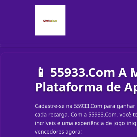
📱 55933.Com A 
Plataforma de A
Cadastre-se na 55933.Com para ganhar
cada recarga. Com a 55933.Com, você 
incríveis e uma experiência de jogo inig
vencedores agora!