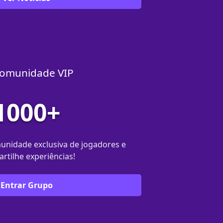
Comunidade VIP
1000+
unidade exclusiva de jogadores e
rtilhe experiências!
Entrar Grupo