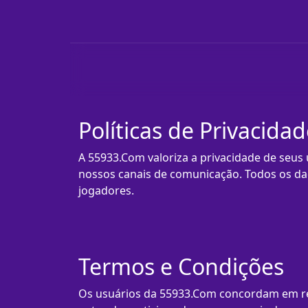
Políticas de Privacida
A 55933.Com valoriza a privacidade de seu
nossos canais de comunicação. Todos os dad
jogadores.
Termos e Condições
Os usuários da 55933.Com concordam em res