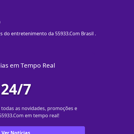
m
ãs do entretenimento da 55933.Com Brasil .
cias em Tempo Real
24/7
e todas as novidades, promoções e
55933.Com em tempo real!
Ver Notícias