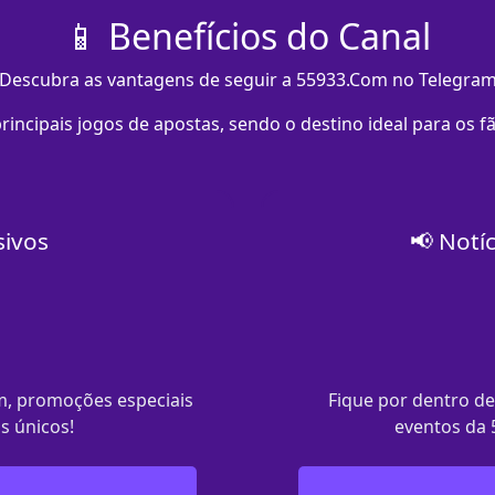
📱 Benefícios do Canal
Descubra as vantagens de seguir a 55933.Com no Telegra
incipais jogos de apostas, sendo o destino ideal para os f
sivos
📢 Notí
m, promoções especiais
Fique por dentro d
s únicos!
eventos da 