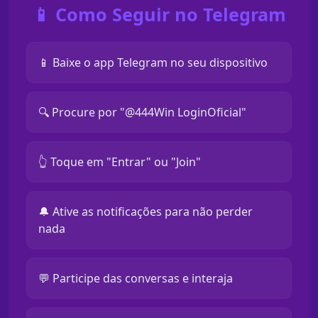
📱 Como Seguir no Telegram
📱 Baixe o app Telegram no seu dispositivo
🔍 Procure por "@444Win LoginOficial"
👆 Toque em "Entrar" ou "Join"
🔔 Ative as notificações para não perder
nada
💬 Participe das conversas e interaja