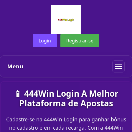
Login
Registrar-se
Menu
📱 444Win Login A Melhor
Plataforma de Apostas
Cadastre-se na 444Win Login para ganhar bônus
no cadastro e em cada recarga. Com a 444Win