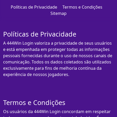
Políticas de Privacidade
Termos e Condições
Sitemap
Políticas de Privacidade
A 444Win Login valoriza a privacidade de seus usuários
e está empenhada em proteger todas as informações
pessoais fornecidas durante o uso de nossos canais de
comunicação. Todos os dados coletados são utilizados
exclusivamente para fins de melhoria contínua da
experiência de nossos jogadores.
Termos e Condições
Os usuários da 444Win Login concordam em respeitar