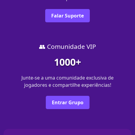
Falar Suporte
👥 Comunidade VIP
1000+
Junte-se a uma comunidade exclusiva de
jogadores e compartilhe experiências!
Entrar Grupo