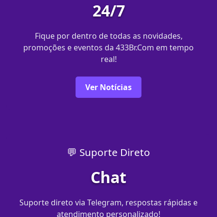
24/7
Fique por dentro de todas as novidades,
promoções e eventos da 433Br.Com em tempo
real!
Ver Notícias
💬 Suporte Direto
Chat
Suporte direto via Telegram, respostas rápidas e
atendimento personalizado!