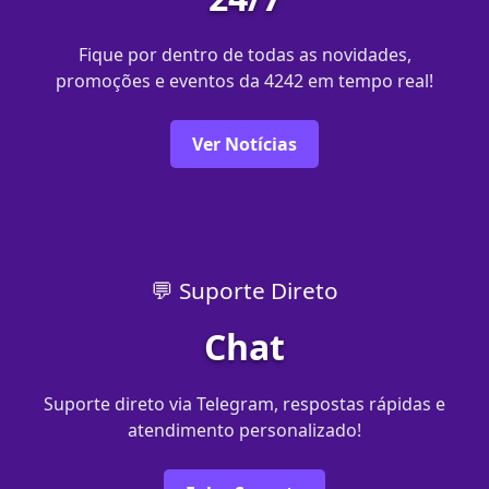
Fique por dentro de todas as novidades,
promoções e eventos da 4242 em tempo real!
Ver Notícias
💬 Suporte Direto
Chat
Suporte direto via Telegram, respostas rápidas e
atendimento personalizado!