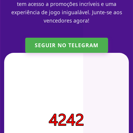
tem acesso a promoções incríveis e uma
experiência de jogo inigualável. Junte-se aos
vencedores agora!
SEGUIR NO TELEGRAM