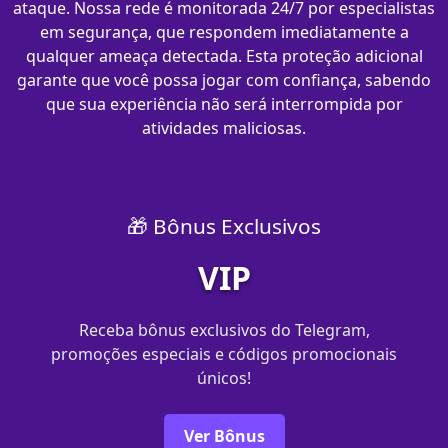
ataque. Nossa rede é monitorada 24/7 por especialistas
em segurança, que respondem imediatamente a
qualquer ameaça detectada. Esta proteção adicional
garante que você possa jogar com confiança, sabendo
que sua experiência não será interrompida por
atividades maliciosas.
🎁 Bônus Exclusivos
VIP
Receba bônus exclusivos do Telegram,
promoções especiais e códigos promocionais
únicos!
Ver Bônus