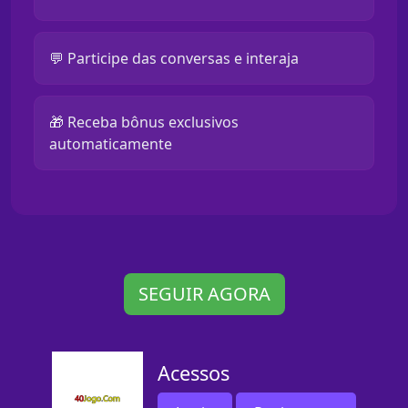
💬 Participe das conversas e interaja
🎁 Receba bônus exclusivos
automaticamente
SEGUIR AGORA
Acessos