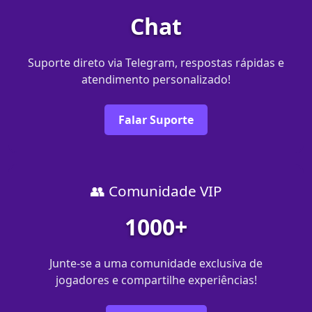
Chat
Suporte direto via Telegram, respostas rápidas e
atendimento personalizado!
Falar Suporte
👥 Comunidade VIP
1000+
Junte-se a uma comunidade exclusiva de
jogadores e compartilhe experiências!