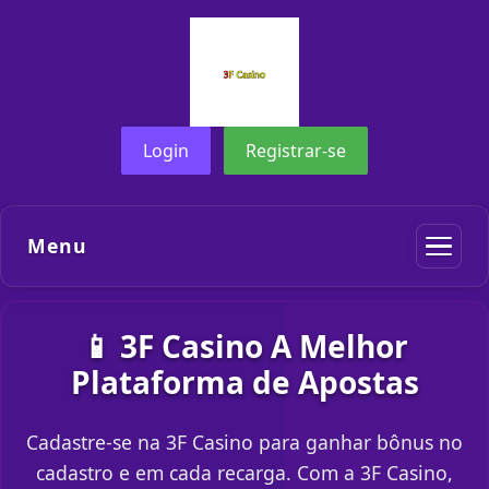
Login
Registrar-se
Menu
📱 3F Casino A Melhor
Plataforma de Apostas
Cadastre-se na 3F Casino para ganhar bônus no
cadastro e em cada recarga. Com a 3F Casino,