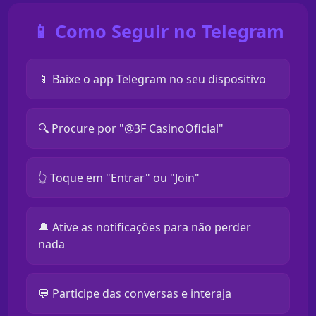
📱 Como Seguir no Telegram
📱 Baixe o app Telegram no seu dispositivo
🔍 Procure por "@3F CasinoOficial"
👆 Toque em "Entrar" ou "Join"
🔔 Ative as notificações para não perder
nada
💬 Participe das conversas e interaja