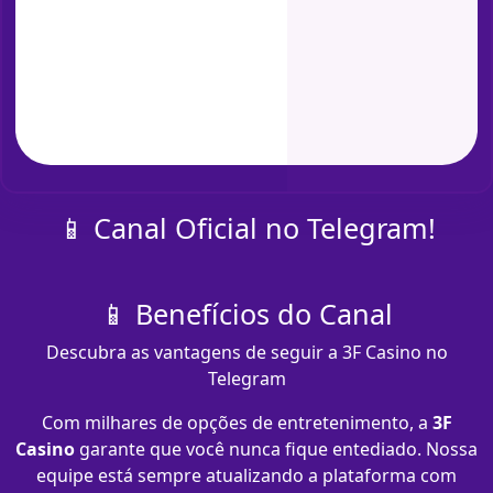
📱 Canal Oficial no Telegram!
📱 Benefícios do Canal
Descubra as vantagens de seguir a 3F Casino no
Telegram
Com milhares de opções de entretenimento, a
3F
Casino
garante que você nunca fique entediado. Nossa
equipe está sempre atualizando a plataforma com