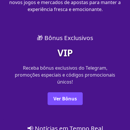
novos jogos e mercados de apostas para manter a
experiência fresca e emocionante.
🎁 Bônus Exclusivos
VIP
Receba bônus exclusivos do Telegram,
promoções especiais e códigos promocionais
únicos!
Ver Bônus
📢 Notícias em Tempo Real