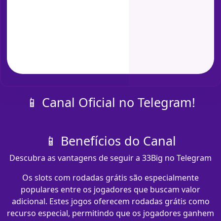
📱 Canal Oficial no Telegram!
📱 Benefícios do Canal
Descubra as vantagens de seguir a 33Big no Telegram
Os slots com rodadas grátis são especialmente
populares entre os jogadores que buscam valor
adicional. Estes jogos oferecem rodadas grátis como
recurso especial, permitindo que os jogadores ganhem