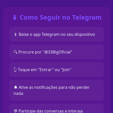
📱 Como Seguir no Telegram
📱 Baixe o app Telegram no seu dispositivo
🔍 Procure por "@33BigOficial"
👆 Toque em "Entrar" ou "Join"
🔔 Ative as notificações para não perder
nada
💬 Participe das conversas e interaja