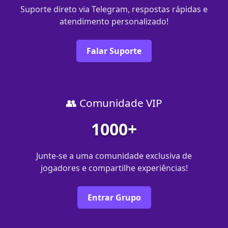
Suporte direto via Telegram, respostas rápidas e
atendimento personalizado!
Falar Suporte
👥 Comunidade VIP
1000+
Junte-se a uma comunidade exclusiva de
jogadores e compartilhe experiências!
Entrar Grupo