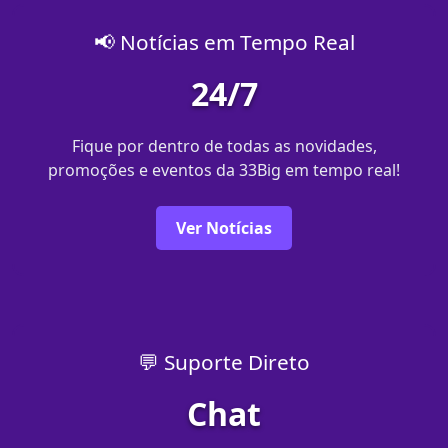
📢 Notícias em Tempo Real
24/7
Fique por dentro de todas as novidades,
promoções e eventos da 33Big em tempo real!
Ver Notícias
💬 Suporte Direto
Chat