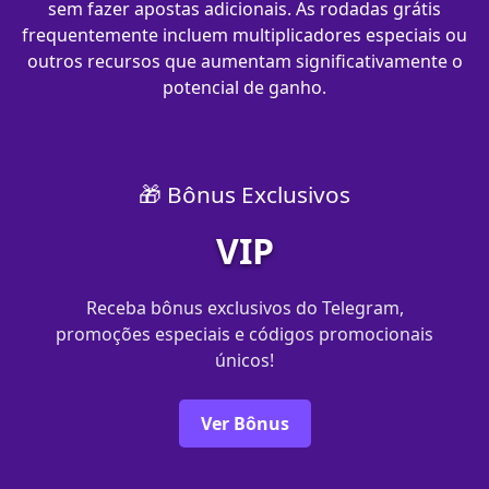
sem fazer apostas adicionais. As rodadas grátis
frequentemente incluem multiplicadores especiais ou
outros recursos que aumentam significativamente o
potencial de ganho.
🎁 Bônus Exclusivos
VIP
Receba bônus exclusivos do Telegram,
promoções especiais e códigos promocionais
únicos!
Ver Bônus