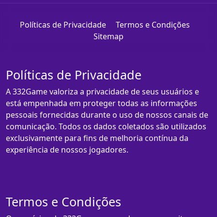
Políticas de Privacidade
Termos e Condições
Sitemap
Políticas de Privacidade
A 332Game valoriza a privacidade de seus usuários e
está empenhada em proteger todas as informações
pessoais fornecidas durante o uso de nossos canais de
comunicação. Todos os dados coletados são utilizados
exclusivamente para fins de melhoria contínua da
experiência de nossos jogadores.
Termos e Condições