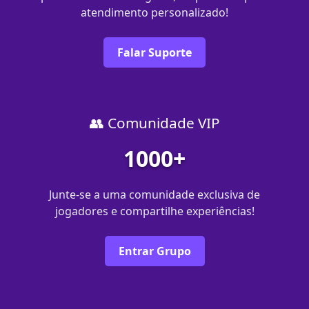
atendimento personalizado!
Falar Suporte
👥 Comunidade VIP
1000+
Junte-se a uma comunidade exclusiva de
jogadores e compartilhe experiências!
Entrar Grupo