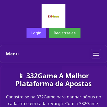
Login
Registrar-se
Menu
📱 332Game A Melhor
Plataforma de Apostas
Cadastre-se na 332Game para ganhar bônus no
cadastro e em cada recarga. Com a 332Game,