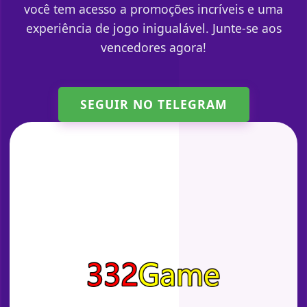
você tem acesso a promoções incríveis e uma
experiência de jogo inigualável. Junte-se aos
vencedores agora!
SEGUIR NO TELEGRAM