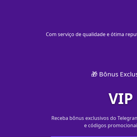
Com serviço de qualidade e ótima reput
🎁 Bônus Exclu
VIP
Receba bônus exclusivos do Telegra
e códigos promocionai