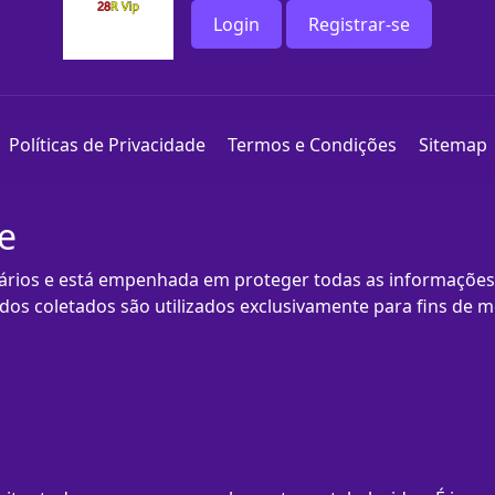
Login
Registrar-se
Políticas de Privacidade
Termos e Condições
Sitemap
de
suários e está empenhada em proteger todas as informações
os coletados são utilizados exclusivamente para fins de m