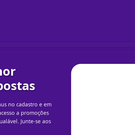
hor
postas
nus no cadastro e em
 acesso a promoções
ualável. Junte-se aos