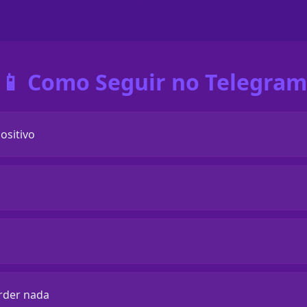
📱 Como Seguir no Telegram
ositivo
erder nada