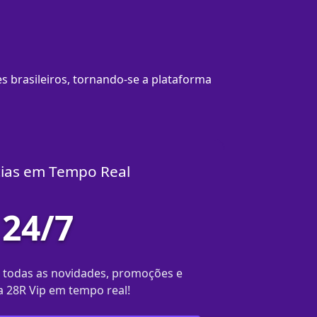
s brasileiros, tornando-se a plataforma
cias em Tempo Real
24/7
e todas as novidades, promoções e
a 28R Vip em tempo real!