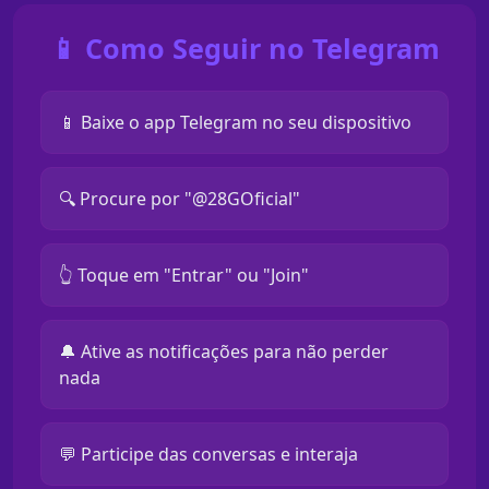
📱 Como Seguir no Telegram
📱 Baixe o app Telegram no seu dispositivo
🔍 Procure por "@28GOficial"
👆 Toque em "Entrar" ou "Join"
🔔 Ative as notificações para não perder
nada
💬 Participe das conversas e interaja