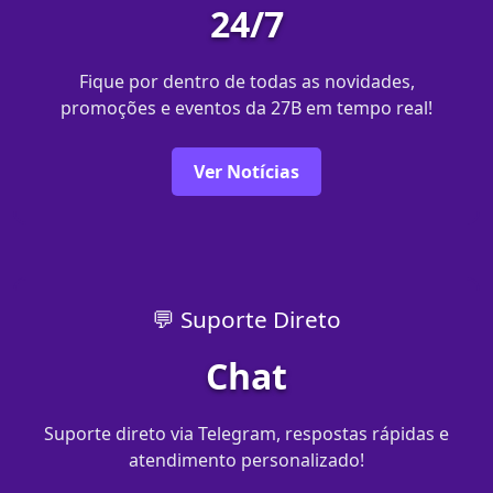
24/7
Fique por dentro de todas as novidades,
promoções e eventos da 27B em tempo real!
Ver Notícias
💬 Suporte Direto
Chat
Suporte direto via Telegram, respostas rápidas e
atendimento personalizado!