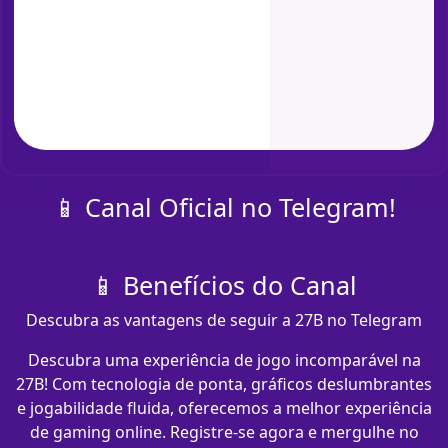
📱 Canal Oficial no Telegram!
📱 Benefícios do Canal
Descubra as vantagens de seguir a 27B no Telegram
Descubra uma experiência de jogo incomparável na
27B! Com tecnologia de ponta, gráficos deslumbrantes
e jogabilidade fluida, oferecemos a melhor experiência
de gaming online. Registre-se agora e mergulhe no