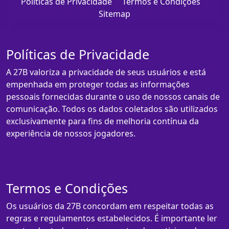
Políticas de Privacidade
Termos e Condições
Sitemap
Políticas de Privacidade
A 27B valoriza a privacidade de seus usuários e está
empenhada em proteger todas as informações
pessoais fornecidas durante o uso de nossos canais de
comunicação. Todos os dados coletados são utilizados
exclusivamente para fins de melhoria contínua da
experiência de nossos jogadores.
Termos e Condições
Os usuários da 27B concordam em respeitar todas as
regras e regulamentos estabelecidos. É importante ler