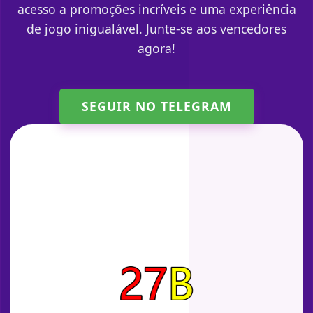
acesso a promoções incríveis e uma experiência
de jogo inigualável. Junte-se aos vencedores
agora!
SEGUIR NO TELEGRAM