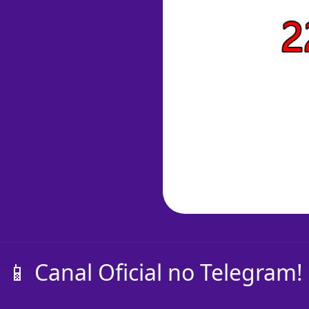
📱 Canal Oficial no Telegram!