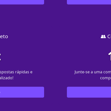
reto
👥 
t
espostas rápidas e
Junte-se a uma com
lizado!
compa
e