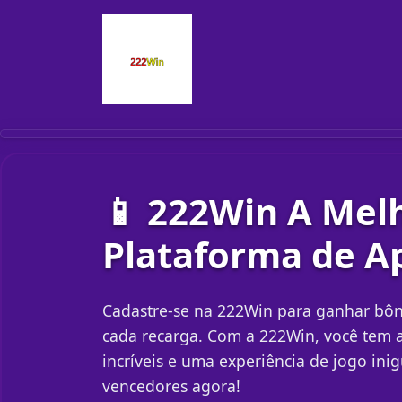
📱 222Win A Mel
Plataforma de A
Cadastre-se na 222Win para ganhar bôn
cada recarga. Com a 222Win, você tem 
incríveis e uma experiência de jogo inig
vencedores agora!