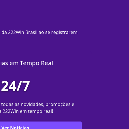
a 222Win Brasil ao se registrarem.
cias em Tempo Real
24/7
e todas as novidades, promoções e
a 222Win em tempo real!
Ver Notícias