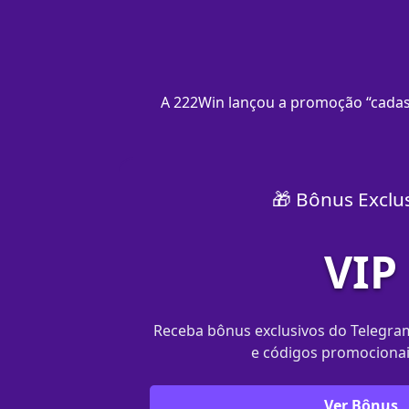
A 222Win lançou a promoção “cadas
🎁 Bônus Exclu
VIP
Receba bônus exclusivos do Telegra
e códigos promocionai
Ver Bônus