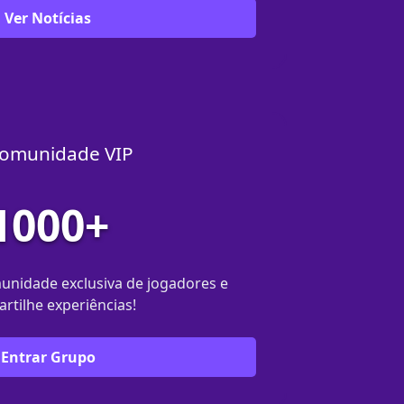
Ver Notícias
Comunidade VIP
1000+
unidade exclusiva de jogadores e
rtilhe experiências!
Entrar Grupo