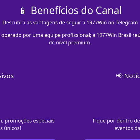
📱 Benefícios do Canal
Descubra as vantagens de seguir a 1977Win no Telegram
 operado por uma equipe profissional; a 1977Win Brasil reú
de nível premium.
sivos
📢 Notí
m, promoções especiais
Fique por dentro d
s únicos!
eventos da