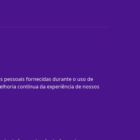
s pessoais fornecidas durante o uso de
elhoria contínua da experiência de nossos