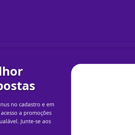
lhor
postas
nus no cadastro e em
 acesso a promoções
ualável. Junte-se aos