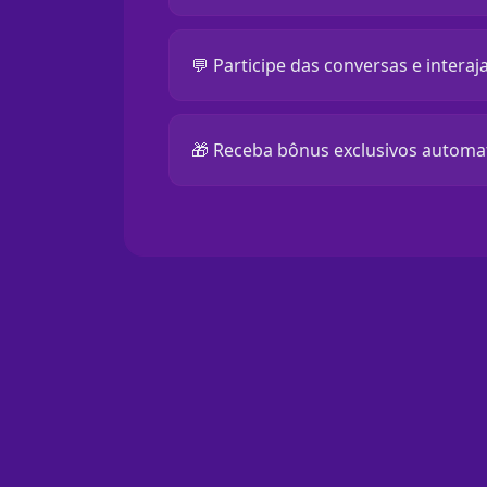
💬 Participe das conversas e interaj
🎁 Receba bônus exclusivos autom