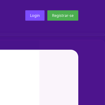
Login
Registrar-se