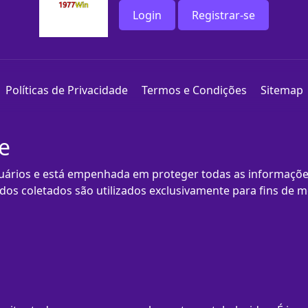
Login
Registrar-se
Políticas de Privacidade
Termos e Condições
Sitemap
de
suários e está empenhada em proteger todas as informaçõe
os coletados são utilizados exclusivamente para fins de m