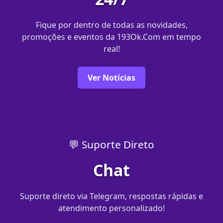
Fique por dentro de todas as novidades,
promoções e eventos da 193Ok.Com em tempo
real!
Ver Notícias
💬 Suporte Direto
Chat
Suporte direto via Telegram, respostas rápidas e
atendimento personalizado!