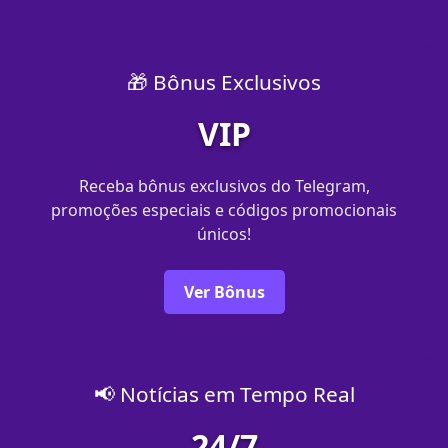
🎁 Bônus Exclusivos
VIP
Receba bônus exclusivos do Telegram,
promoções especiais e códigos promocionais
únicos!
Ver Bônus
📢 Notícias em Tempo Real
24/7