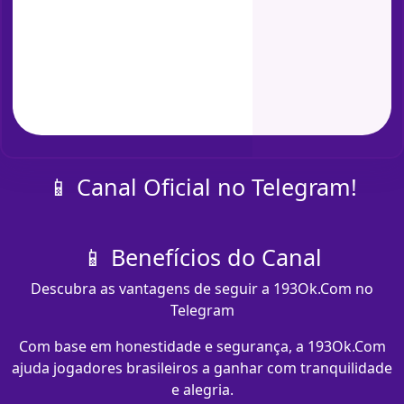
📱 Canal Oficial no Telegram!
📱 Benefícios do Canal
Descubra as vantagens de seguir a 193Ok.Com no
Telegram
Com base em honestidade e segurança, a 193Ok.Com
ajuda jogadores brasileiros a ganhar com tranquilidade
e alegria.