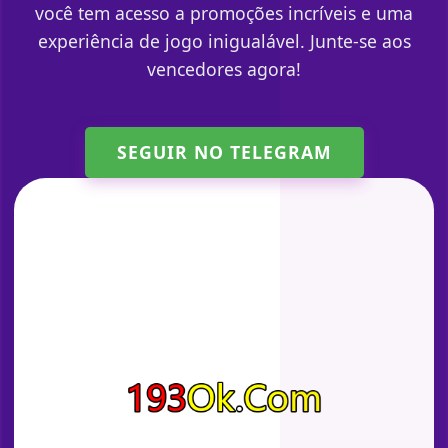
você tem acesso a promoções incríveis e uma
experiência de jogo inigualável. Junte-se aos
vencedores agora!
SEGUIR NO TELEGRAM