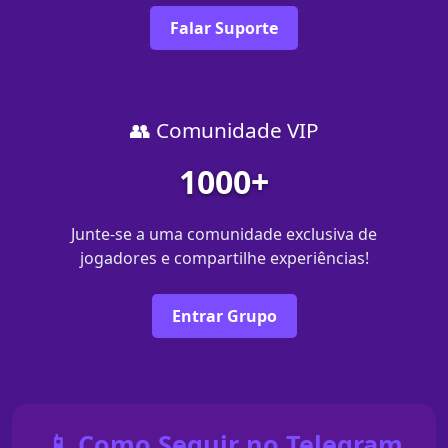
Falar Suporte
👥 Comunidade VIP
1000+
Junte-se a uma comunidade exclusiva de
jogadores e compartilhe experiências!
Entrar Grupo
📱 Como Seguir no Telegram