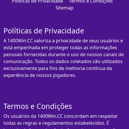
Políticas de Privacidade
Termos e Condições
Sitemap
Políticas de Privacidade
A 1400Win.CC valoriza a privacidade de seus usuários e
está empenhada em proteger todas as informações
pessoais fornecidas durante o uso de nossos canais de
comunicação. Todos os dados coletados são utilizados
exclusivamente para fins de melhoria contínua da
experiência de nossos jogadores.
Termos e Condições
Os usuários da 1400Win.CC concordam em respeitar
todas as regras e regulamentos estabelecidos. É