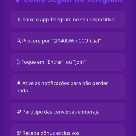
📱 Baixe o app Telegram no seu dispositivo
🔍 Procure por "@1400Win.CCOficial"
👆 Toque em "Entrar" ou "Join"
🔔 Ative as notificações para não perder
nada
💬 Participe das conversas e interaja
🎁 Receba bônus exclusivos