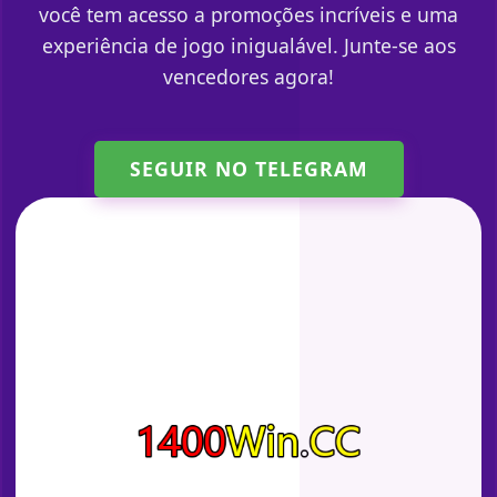
você tem acesso a promoções incríveis e uma
experiência de jogo inigualável. Junte-se aos
vencedores agora!
SEGUIR NO TELEGRAM