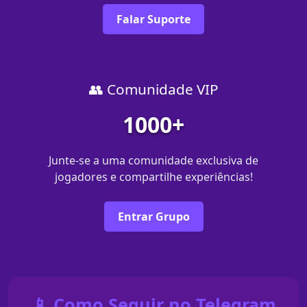
Falar Suporte
👥 Comunidade VIP
1000+
Junte-se a uma comunidade exclusiva de
jogadores e compartilhe experiências!
Entrar Grupo
📱 Como Seguir no Telegram