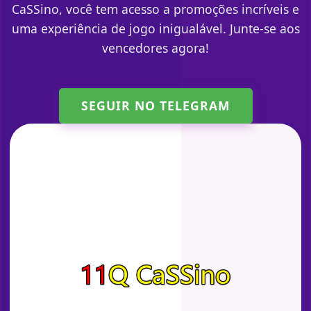
CaSSino, você tem acesso a promoções incríveis e
uma experiência de jogo inigualável. Junte-se aos
vencedores agora!
SEGUIR NO TELEGRAM