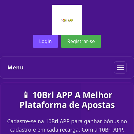
Login
Registrar-se
Menu
📱 10Brl APP A Melhor
Plataforma de Apostas
Cadastre-se na 10Brl APP para ganhar bônus no
cadastro e em cada recarga. Com a 10Brl APP,