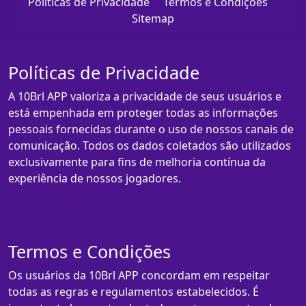
Políticas de Privacidade
Termos e Condições
Sitemap
Políticas de Privacidade
A 10Brl APP valoriza a privacidade de seus usuários e
está empenhada em proteger todas as informações
pessoais fornecidas durante o uso de nossos canais de
comunicação. Todos os dados coletados são utilizados
exclusivamente para fins de melhoria contínua da
experiência de nossos jogadores.
Termos e Condições
Os usuários da 10Brl APP concordam em respeitar
todas as regras e regulamentos estabelecidos. É