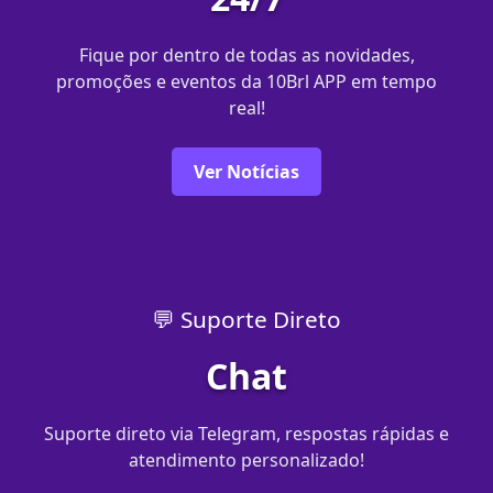
Fique por dentro de todas as novidades,
promoções e eventos da 10Brl APP em tempo
real!
Ver Notícias
💬 Suporte Direto
Chat
Suporte direto via Telegram, respostas rápidas e
atendimento personalizado!