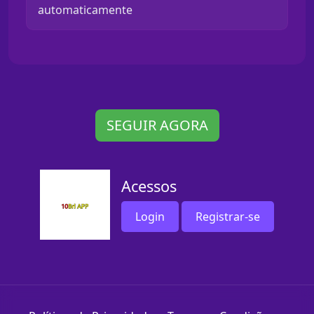
automaticamente
SEGUIR AGORA
Acessos
Login
Registrar-se