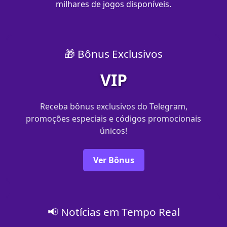
milhares de jogos disponíveis.
🎁 Bônus Exclusivos
VIP
Receba bônus exclusivos do Telegram,
promoções especiais e códigos promocionais
únicos!
Ver Bônus
📢 Notícias em Tempo Real