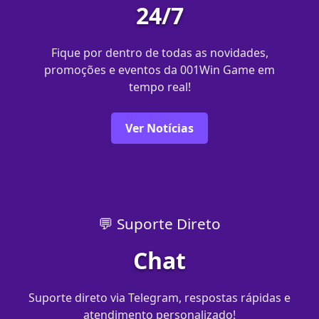
24/7
Fique por dentro de todas as novidades,
promoções e eventos da 001Win Game em
tempo real!
Ver Notícias
💬 Suporte Direto
Chat
Suporte direto via Telegram, respostas rápidas e
atendimento personalizado!