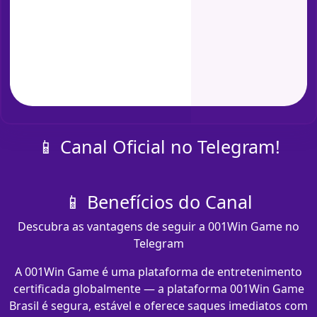
📱 Canal Oficial no Telegram!
📱 Benefícios do Canal
Descubra as vantagens de seguir a 001Win Game no
Telegram
A 001Win Game é uma plataforma de entretenimento
certificada globalmente — a plataforma 001Win Game
Brasil é segura, estável e oferece saques imediatos com